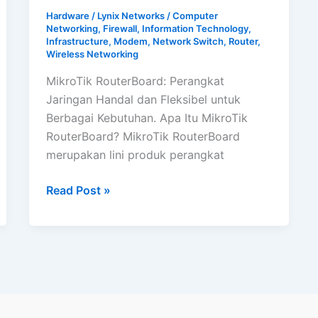
Hardware
/
Lynix Networks
/
Computer
Networking
,
Firewall
,
Information Technology
,
Infrastructure
,
Modem
,
Network Switch
,
Router
,
Wireless Networking
MikroTik RouterBoard: Perangkat
Jaringan Handal dan Fleksibel untuk
Berbagai Kebutuhan. Apa Itu MikroTik
RouterBoard? MikroTik RouterBoard
merupakan lini produk perangkat
MikroTik
Read Post »
RouterBoard