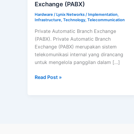
Exchange (PABX)
Hardware
/
Lynix Networks
/
Implementation
,
Infrastructure
,
Technology
,
Telecommunication
Private Automatic Branch Exchange
(PABX). Private Automatic Branch
Exchange (PABX) merupakan sistem
telekomunikasi internal yang dirancang
untuk mengelola panggilan dalam […]
Private
Read Post »
Automatic
Branch
Exchange
(PABX)