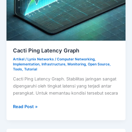
Cacti Ping Latency Graph
Artikel
/
Lynix Networks
/
Computer Networking
,
Implementation
,
Infrastructure
,
Monitoring
,
Open Source
,
Tools
,
Tutorial
Cacti Ping Latency Graph. Stabilitas jaringan sangat
dipengaruhi oleh tingkat latensi yang terjadi antar
perangkat. Untuk memantau kondisi tersebut secara
Cacti
Read Post »
Ping
Latency
Graph