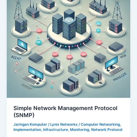
Simple Network Management Protocol
(SNMP)
Jaringan Komputer
/
Lynix Networks
/
Computer Networking
,
Implementation
,
Infrastructure
,
Monitoring
,
Network Protocol