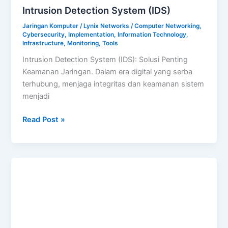
Intrusion Detection System (IDS)
Jaringan Komputer
/
Lynix Networks
/
Computer Networking
,
Cybersecurity
,
Implementation
,
Information Technology
,
Infrastructure
,
Monitoring
,
Tools
Intrusion Detection System (IDS): Solusi Penting
Keamanan Jaringan. Dalam era digital yang serba
terhubung, menjaga integritas dan keamanan sistem
menjadi
Intrusion
Read Post »
Detection
System
(IDS)