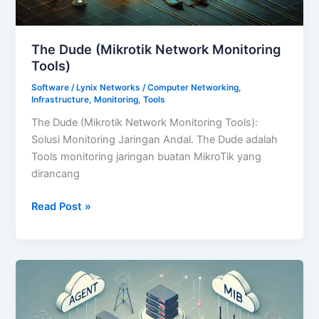
The Dude (Mikrotik Network Monitoring
Tools)
Software
/
Lynix Networks
/
Computer Networking
,
Infrastructure
,
Monitoring
,
Tools
The Dude (Mikrotik Network Monitoring Tools):
Solusi Monitoring Jaringan Andal. The Dude adalah
Tools monitoring jaringan buatan MikroTik yang
dirancang
The
Read Post »
Dude
(Mikrotik
Network
Monitoring
Tools)