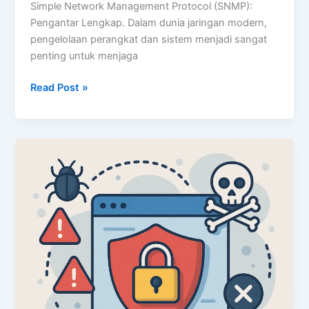
Simple Network Management Protocol (SNMP):
Pengantar Lengkap. Dalam dunia jaringan modern,
pengelolaan perangkat dan sistem menjadi sangat
penting untuk menjaga
Simple
Read Post »
Network
Management
Protocol
(SNMP)