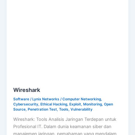
Wireshark
Software
/
Lynix Networks
/
Computer Networking
,
Cybersecurity
,
Ethical Hacking
,
Exploit
,
Monitoring
,
Open
Source
,
Penetration Test
,
Tools
,
Vulnerability
Wireshark: Tools Analisis Jaringan Terdepan untuk
Profesional IT. Dalam dunia keamanan siber dan
manajemen jaringan, pemahaman yang mendalam