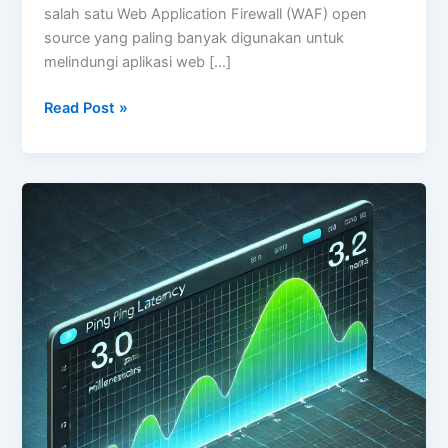
salah satu Web Application Firewall (WAF) open
source yang paling banyak digunakan untuk
melindungi aplikasi web […]
ModSecurity
Read Post »
(OWASP)