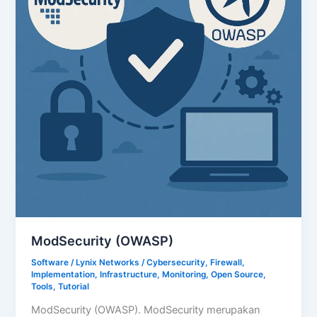
ModSecurity (OWASP)
Software
/
Lynix Networks
/
Cybersecurity
,
Firewall
,
Implementation
,
Infrastructure
,
Monitoring
,
Open Source
,
Tools
,
Tutorial
ModSecurity (OWASP). ModSecurity merupakan