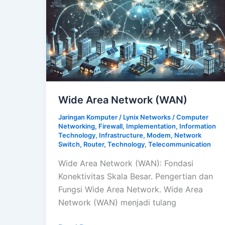
Wide Area Network (WAN)
Jaringan Komputer
/
Lynix Networks
/
Computer
Networking
,
Firewall
,
Implementation
,
Information
Technology
,
Infrastructure
,
Modem
,
Network
Switch
,
Router
,
Technology
,
Telecommunication
Wide Area Network (WAN): Fondasi
Konektivitas Skala Besar. Pengertian dan
Fungsi Wide Area Network. Wide Area
Network (WAN) menjadi tulang