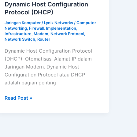
Dynamic Host Configuration
Protocol (DHCP)
Jaringan Komputer
/
Lynix Networks
/
Computer
Networking
,
Firewall
,
Implementation
,
Infrastructure
,
Modem
,
Network Protocol
,
Network Switch
,
Router
Dynamic Host Configuration Protocol
(DHCP): Otomatisasi Alamat IP dalam
Jaringan Modern. Dynamic Host
Configuration Protocol atau DHCP
adalah bagian penting
Dynamic
Read Post »
Host
Configuration
Protocol
(DHCP)