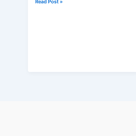
Wide
Read Post »
Area
Network
(WAN)