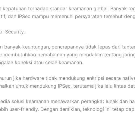
at kepatuhan terhadap standar keamanan global. Banyak re
itif, dan IPSec mampu memenuhi persyaratan tersebut deng
l Security.
an banyak keuntungan, penerapannya tidak lepas dari tant
Sec membutuhkan pemahaman yang mendalam tentang jaring
alan koneksi atau celah keamanan.
enurun jika hardware tidak mendukung enkripsi secara native
kan untuk mendukung IPSec, terutama jika lalu lintas dat
nyedia solusi keamanan menawarkan perangkat lunak dan h
h user-friendly. Dengan demikian, teknologi ini tetap dap