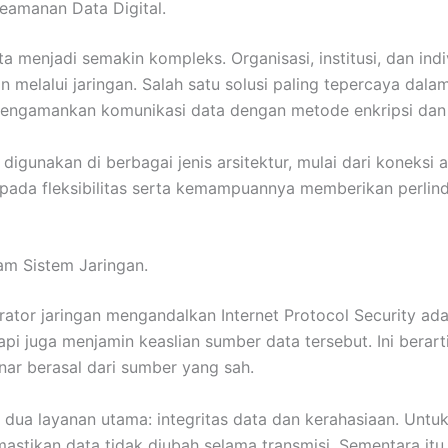
Keamanan Data Digital.
ta menjadi semakin kompleks. Organisasi, institusi, dan i
melalui jaringan. Salah satu solusi paling tepercaya dalam
k mengamankan komunikasi data dengan metode enkripsi dan 
 digunakan di berbagai jenis arsitektur, mulai dari koneks
ak pada fleksibilitas serta kemampuannya memberikan perl
am Sistem Jaringan.
ator jaringan mengandalkan Internet Protocol Security adal
api juga menjamin keaslian sumber data tersebut. Ini berar
ar berasal dari sumber yang sah.
ua layanan utama: integritas data dan kerahasiaan. Untuk m
ikan data tidak diubah selama transmisi. Sementara itu, 