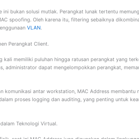
 ini bukan solusi mutlak. Perangkat lunak tertentu memun
 MAC spoofing. Oleh karena itu, filtering sebaiknya dikomb
u penggunaan
VLAN
.
en Perangkat Client.
g kali memiliki puluhan hingga ratusan perangkat yang ter
, administrator dapat mengelompokkan perangkat, meman
gguan komunikasi antar workstation, MAC Address membantu 
dalam proses logging dan auditing, yang penting untuk ke
alam Teknologi Virtual.
ik, saat ini MAC Address juga digunakan dalam lingkungan 